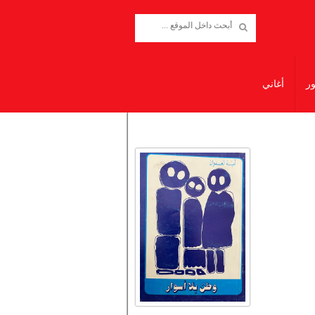
ور
أغاني