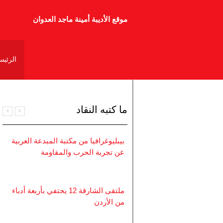
موقع الأديبة أمينة ماجد العدوان
أمينة العدوان بقلم وعد عبد الله العسّاف
الرئيس
صدر حديثاً عن دار أزمنة للنشر والتوزيع
ما كتبه النقاد
بيبليوغرافيا من مكتبة المبدعة العربية
عن تجربة الحرب والمقاومة
ملتقى الشارقة 12 يحتفي بأربعة أدباء
من الأردن