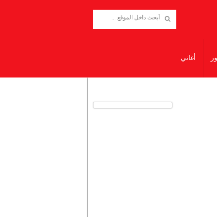
ور
أغاني