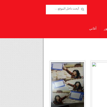
ور
أغاني